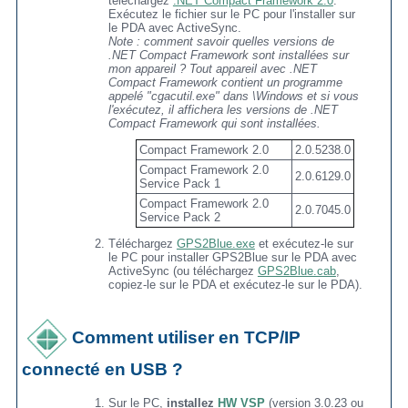
téléchargez
.NET Compact Framework 2.0
.
Exécutez le fichier sur le PC pour l'installer sur
le PDA avec ActiveSync.
Note : comment savoir quelles versions de
.NET Compact Framework sont installées sur
mon appareil ? Tout appareil avec .NET
Compact Framework contient un programme
appelé "cgacutil.exe" dans \Windows et si vous
l'exécutez, il affichera les versions de .NET
Compact Framework qui sont installées.
Compact Framework 2.0
2.0.5238.0
Compact Framework 2.0
2.0.6129.0
Service Pack 1
Compact Framework 2.0
2.0.7045.0
Service Pack 2
Téléchargez
GPS2Blue.exe
et exécutez-le sur
le PC pour installer GPS2Blue sur le PDA avec
ActiveSync (ou téléchargez
GPS2Blue.cab
,
copiez-le sur le PDA et exécutez-le sur le PDA).
Comment utiliser en TCP/IP
connecté en USB ?
Sur le PC,
installez
HW VSP
(version 3.0.23 ou