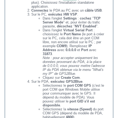
plus). Choisissez l'installation standalone
application.
Connectez
le PDA au PC avec un
câble USB
.
Sur le PC,
exécutez HW VSP
.
Dans l'onglet
Settings
:
cochez
"
TCP
Server Mode
" et, pour éviter du trafic
parasite,
décochez
"
NVT Enabled
".
Dans l'onglet
Virtual Serial Port
:
choisissez le
Port Name
(le port à créer
sur le PC, cela doit être un port COM
libre, non encore utilisé sur le PC ; par
exemple
COM9
). Remplissez
IP
Address
avec
0.0.0.0
et
Port
avec
31873
.
Note : pour accepter uniquement les
données provenant du PDA, à la place
de 0.0.0.0, vous pouvez mettre l'adresse
IP du PDA obtenue via le menu "What's
my IP" de GPS2Blue.
Cliquez sur
Create Com
.
Sur le PDA,
exécutez GPS2Blue
.
Sélectionnez le
port COM GPS
(c'est le
port COM que Windows Mobile utilise
pour communiquer avec le GPS. Il
dépend du modèle de PDA). Vous
pouvez utiliser le
port GID s'il est
disponible
.
Sélectionnez la
vitesse (Speed)
du port
COM GPS (dépend du modèle de PDA,
habituellement
4800
).