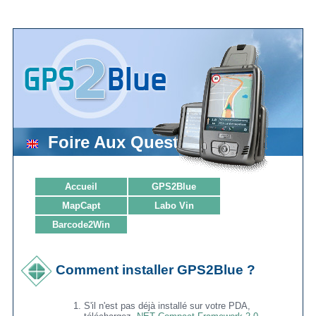
Foire Aux Questions
Accueil
GPS2Blue
MapCapt
Labo Vin
Barcode2Win
Comment installer GPS2Blue ?
S'il n'est pas déjà installé sur votre PDA,