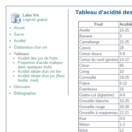
Tableau d'acidité des
Labo Vin
Logiciel gratuit
Fruit
Acidit
Alcool
Airelle
15-25
Sucre
Banane
3
Acidité
Canneberge
15-25
Élaboration d'un vin
Cassis
28
Cerise douce
5-8
Tableaux
Acidité des jus de fruits
Cerise du nord (griotte)
14-22
Proportion d'acide malique
Citron
45
dans quelques fruits
Coing
10
Acidité idéale d'un vin fini
Acidité idéale d'un jus (fleur,
Cornouille
18-25
feuille, miel)
Fraise
6-12
Glossaire
Framboise
16
Bibliographie
Gratte-cul (églantier)
4-8
Groseille blanche
16-25
Groseille rouge
20-30
Groseille à maquereau
12-21
Kiwi
3-5
Melon
1-2
Mûre
12