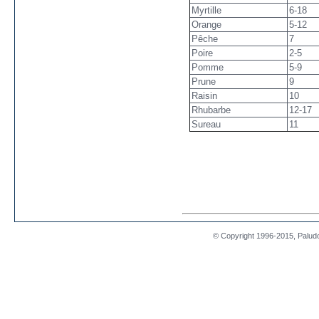
Myrtille
6-18
Orange
5-12
Pêche
7
Poire
2-5
Pomme
5-9
Prune
9
Raisin
10
Rhubarbe
12-17
Sureau
11
© Copyright 1996-2015, Paludou